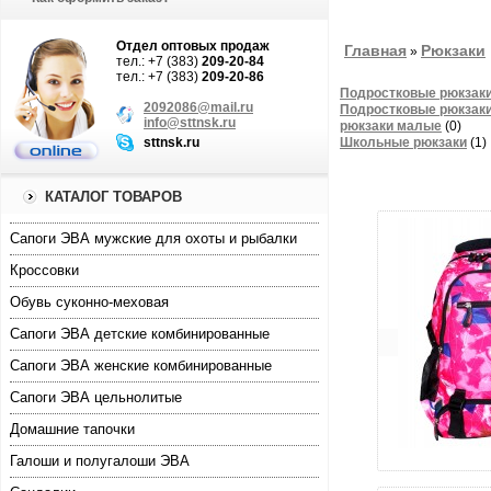
Отдел оптовых продаж
Главная
Рюкзаки
»
тел.: +7 (383)
209-20-84
тел.: +7 (383)
209-20-86
Подростковые рюкзаки
2092086@mail.ru
Подростковые рюкзаки
info@sttnsk.ru
рюкзаки малые
(0)
sttnsk.ru
Школьные рюкзаки
(1)
КАТАЛОГ ТОВАРОВ
Cапоги ЭВА мужские для охоты и рыбалки
Кроссовки
Обувь суконно-меховая
Сапоги ЭВА детские комбинированные
Сапоги ЭВА женские комбинированные
Сапоги ЭВА цельнолитые
Домашние тапочки
увели
Галоши и полугалоши ЭВА