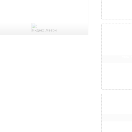
увели
увели